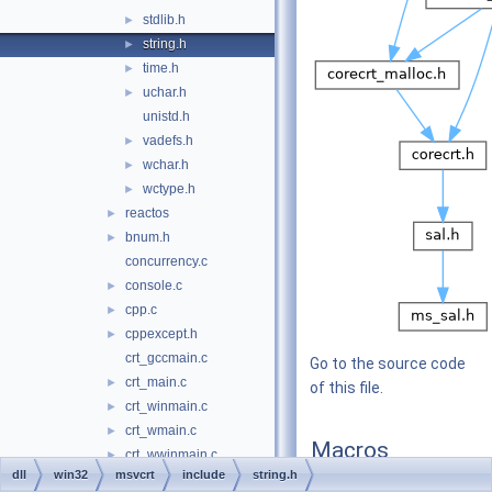
stdlib.h
►
string.h
►
time.h
►
uchar.h
►
unistd.h
vadefs.h
►
wchar.h
►
wctype.h
►
reactos
►
bnum.h
►
concurrency.c
console.c
►
cpp.c
►
cppexcept.h
►
crt_gccmain.c
Go to the source code
crt_main.c
►
of this file.
crt_winmain.c
►
crt_wmain.c
►
Macros
crt_wwinmain.c
►
dll
win32
msvcrt
include
string.h
ctype.c
►
#
define
_NLSCMPERR