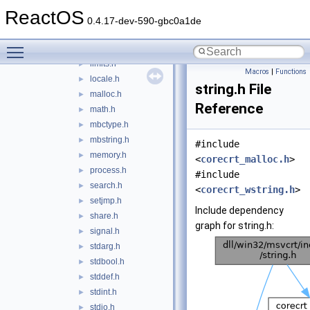
fpieee.h
►
ReactOS
intrin.h
►
0.4.17-dev-590-gbc0a1de
inttypes.h
►
Toggle main menu visibility
io.h
►
limits.h
►
Macros
|
Functions
locale.h
►
string.h File
malloc.h
►
Reference
math.h
►
mbctype.h
►
mbstring.h
►
#include
memory.h
►
<
corecrt_malloc.h
>
process.h
►
#include
search.h
►
<
corecrt_wstring.h
>
setjmp.h
►
Include dependency
share.h
►
graph for string.h:
signal.h
►
stdarg.h
►
stdbool.h
►
stddef.h
►
stdint.h
►
stdio.h
►