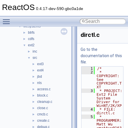
battery
►
ReactOS
bluetooth
►
0.4.17-dev-590-gbc0a1de
bus
►
Toggle main menu visibility
crypto
►
filesystems
▼
btrfs
►
dirctl.c
cdfs
►
ext2
▼
Go to the
inc
►
documentation of this
src
▼
file.
ext3
►
    1
/*
ext4
►
    2
 * 
COPYRIGHT:        
jbd
►
See 
nls
►
COPYRIGHT.T
XT
access.c
►
    3
 * PROJECT:          
Ext2 File 
block.c
►
System 
cleanup.c
Driver for 
►
WinNT/2K/XP
close.c
►
    4
 * FILE:             
dirctl.c
cmcb.c
►
    5
 * 
PROGRAMMER:       
create.c
►
Matt Wu 
debug.c
►
<mattwu@163