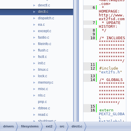
.com>
devctl.c
►
    6
 * 
HOMEPAGE:         
dirctl.c
►
http://www.
dispatch.c
►
ext2fsd.com
    7
 * UPDATE 
ea.c
►
HISTORY:
    8
 */
except.c
►
    9
fastio.c
►
   10
/* INCLUDES 
***********
fileinfo.c
►
***********
***********
flush.c
►
***********
fsctl.c
***********
►
**********/
init.c
►
   11
   12
#include 
linux.c
►
"
ext2fs.h
"
   13
lock.c
►
   14
/* GLOBALS 
memory.c
►
***********
***********
misc.c
►
***********
***********
nls.c
►
***********
pnp.c
********/
   15
rbtree.c
►
   16
extern
PEXT2_GLOBA
read.c
►
L
shutdown.c
►
Ext2Global
;
   17
drivers
filesystems
ext2
src
dirctl.c
volinfo.c
►
   18
/* 