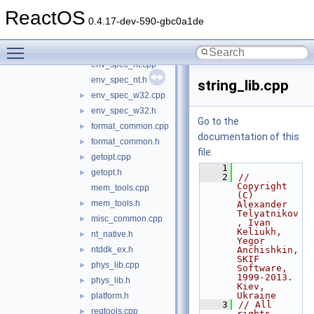
CDRW
►
ReactOS
Include
▼
0.4.17-dev-590-gbc0a1de
CrossNt
►
Toggle main menu visibility
check_env.h
►
env_spec_nt.cpp
env_spec_nt.h
string_lib.cpp
env_spec_w32.cpp
►
env_spec_w32.h
►
Go to the
format_common.cpp
►
documentation of this
format_common.h
►
file.
getopt.cpp
►
    1
getopt.h
►
    2
// 
Copyright 
mem_tools.cpp
(C) 
mem_tools.h
►
Alexander 
Telyatnikov
misc_common.cpp
►
, Ivan 
Keliukh, 
nt_native.h
►
Yegor 
ntddk_ex.h
Anchishkin, 
►
SKIF 
phys_lib.cpp
►
Software, 
1999-2013. 
phys_lib.h
►
Kiev, 
Ukraine
platform.h
►
    3
// All 
regtools.cpp
►
rights 