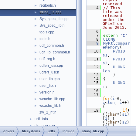
reserved
regtools.h
►
    4
// This 
file was 
string_lib.cpp
►
released 
Sys_spec_lib.cpp
►
under the 
GPLv2 on 
Sys_spec_lib.h
►
June 2015.
    6
tools.cpp
    7
extern
"C"
tools.h
►
    8
ULONG
    9
MyRtlCompar
udf_common.h
►
eMemory
(
   10
PVOID
udf_lib_common.h
►
s1
,
udf_reg.h
   11
PVOID
►
s2
,
udferr_usr.cpp
►
   12
ULONG
len
udferr_usr.h
►
   13
    )
   14
{
user_lib.cpp
►
   15
ULONG
user_lib.h
►
i
;
   16
version.h
►
   17
for
(
i
=0; 
wcache_lib.cpp
►
i
<
len
; 
i
++) 
wcache_lib.h
►
{
   18
if
( 
zw_2_nt.h
((
char
*)
s1
)
[
i
] != 
udf_info
►
((
char
*)
s2
)
cleanup.cpp
►
[
i
] )
   19
drivers
filesystems
udfs
Include
string_lib.cpp
close.cpp
►
break
;