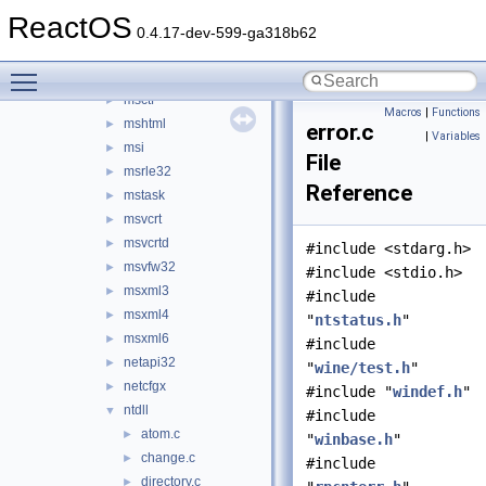
mpr
►
ReactOS
msacm32
►
0.4.17-dev-599-ga318b62
mscms
►
Toggle main menu visibility
mscoree
►
msctf
►
Macros
|
Functions
mshtml
►
error.c
|
Variables
msi
►
File
msrle32
►
Reference
mstask
►
msvcrt
►
msvcrtd
►
#include <stdarg.h>
msvfw32
►
#include <stdio.h>
msxml3
►
#include
msxml4
►
"
ntstatus.h
"
msxml6
►
#include
netapi32
►
"
wine/test.h
"
netcfgx
►
#include "
windef.h
"
ntdll
▼
#include
atom.c
►
"
winbase.h
"
change.c
►
#include
directory.c
►