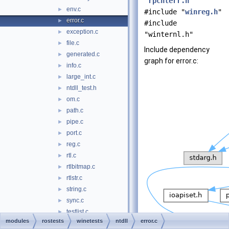
"
rpcnterr.h
"
env.c
►
#include "
winreg.h
"
error.c
►
#include
exception.c
►
"winternl.h"
file.c
►
Include dependency
generated.c
►
graph for error.c:
info.c
►
large_int.c
►
ntdll_test.h
►
om.c
►
path.c
►
pipe.c
►
port.c
►
reg.c
►
rtl.c
►
rtlbitmap.c
►
rtlstr.c
►
string.c
►
sync.c
►
testlist.c
►
modules
rostests
winetests
ntdll
error.c
thread.c
►