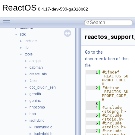
drivers
►
ReactOS
hal
►
0.4.17-dev-599-ga318b62
media
►
Toggle main menu visibility
modules
►
ntoskrnl
►
sdk
▼
reactos_support
include
►
lib
►
Go to the
tools
▼
documentation of this
asmpp
►
file.
cabman
►
    1
#ifndef 
create_nls
►
_REACTOS_SU
PPORT_CODE_
fatten
►
H
gcc_plugin_seh
►
    2
#define 
_REACTOS_SU
gendib
►
PPORT_CODE_
H
geninc
►
    3
hhpcomp
    4
#include 
►
<stdarg.h>
hpp
►
    5
#include 
<stdio.h>
isohybrid
▼
    6
#include 
<stdlib.h>
isohybrid.c
►
    7
#include 
isohybrid.h
►
<string.h>