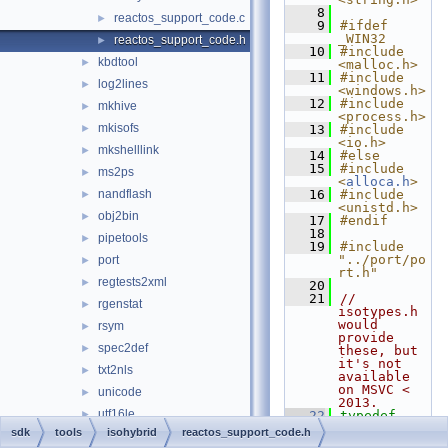
    8
reactos_support_code.c
►
    9
#ifdef 
_WIN32
reactos_support_code.h
►
   10
#include 
kbdtool
►
<malloc.h>
   11
#include 
log2lines
►
<windows.h>
   12
#include 
mkhive
►
<process.h>
mkisofs
►
   13
#include 
<io.h>
mkshelllink
►
   14
#else
   15
#include 
ms2ps
►
<
alloca.h
>
nandflash
   16
#include 
►
<unistd.h>
obj2bin
►
   17
#endif
   18
pipetools
►
   19
#include 
"../port/po
port
►
rt.h"
regtests2xml
►
   20
   21
// 
rgenstat
►
isotypes.h 
would 
rsym
►
provide 
spec2def
►
these, but 
it's not 
txt2nls
►
available 
on MSVC < 
unicode
►
2013.
utf16le
►
   22
typedef
unsigned
sdk
tools
isohybrid
reactos_support_code.h
widl
►
char