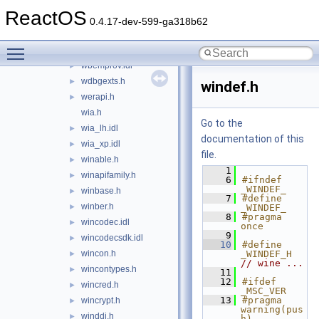
w32api.h
►
ReactOS
warning.h
0.4.17-dev-599-ga318b62
wbemcli.idl
►
Toggle main menu visibility
wbemdisp.idl
►
wbemprov.idl
►
wdbgexts.h
►
windef.h
werapi.h
►
wia.h
Go to the
wia_lh.idl
►
documentation of this
wia_xp.idl
►
file.
winable.h
►
    1
winapifamily.h
►
    6
#ifndef 
_WINDEF_
winbase.h
►
    7
#define 
winber.h
►
_WINDEF_
    8
#pragma 
wincodec.idl
►
once
    9
wincodecsdk.idl
►
   10
#define 
wincon.h
_WINDEF_H 
►
// wine ...
wincontypes.h
►
   11
   12
#ifdef 
wincred.h
►
_MSC_VER
   13
#pragma 
wincrypt.h
►
warning(pus
winddi.h
►
h)