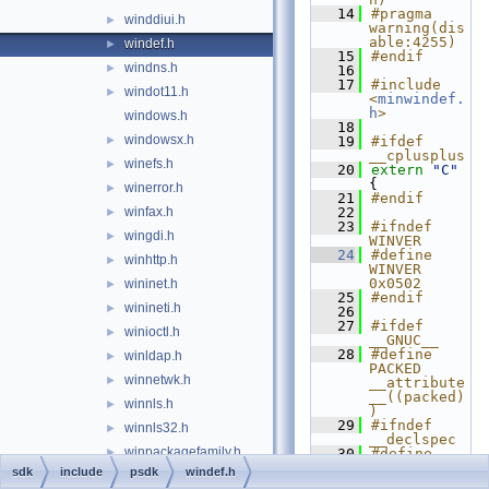
   14
#pragma 
winddiui.h
►
warning(dis
able:4255)
windef.h
►
   15
#endif
windns.h
►
   16
   17
#include 
windot11.h
►
<
minwindef.
h
>
windows.h
   18
windowsx.h
►
   19
#ifdef 
__cplusplus
winefs.h
►
   20
extern
"C"
{
winerror.h
►
   21
#endif
winfax.h
   22
►
   23
#ifndef 
wingdi.h
►
WINVER
   24
#define 
winhttp.h
►
WINVER 
0x0502
wininet.h
►
   25
#endif
winineti.h
►
   26
   27
#ifdef 
winioctl.h
►
__GNUC__
   28
#define 
winldap.h
►
PACKED 
winnetwk.h
►
__attribute
__((packed)
winnls.h
►
)
   29
#ifndef 
winnls32.h
►
__declspec
winpackagefamily.h
►
   30
#define 
__declspec(
sdk
include
psdk
windef.h
winperf.h
►
e) 