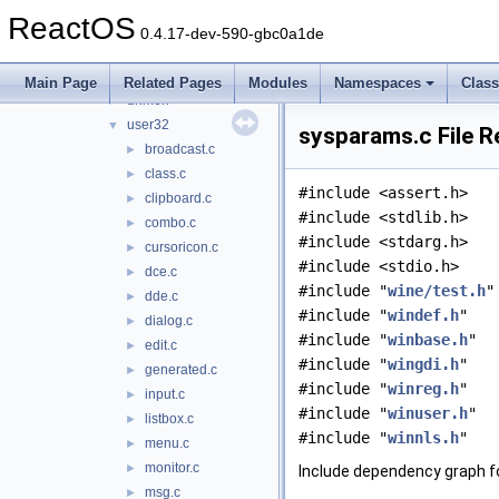
sxs
►
ReactOS
twain_32
►
0.4.17-dev-590-gbc0a1de
ucrtbase
►
uiautomationcore
►
Main Page
Related Pages
Modules
Namespaces
Clas
urlmon
►
user32
▼
sysparams.c File R
broadcast.c
►
class.c
►
#include <assert.h>
clipboard.c
►
#include <stdlib.h>
combo.c
►
#include <stdarg.h>
cursoricon.c
►
#include <stdio.h>
dce.c
►
#include "
wine/test.h
"
dde.c
►
#include "
windef.h
"
dialog.c
►
#include "
winbase.h
"
edit.c
►
#include "
wingdi.h
"
generated.c
►
#include "
winreg.h
"
input.c
►
#include "
winuser.h
"
listbox.c
►
#include "
winnls.h
"
menu.c
►
monitor.c
►
Include dependency graph f
msg.c
►