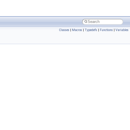
Classes
|
Macros
|
Typedefs
|
Functions
|
Variables