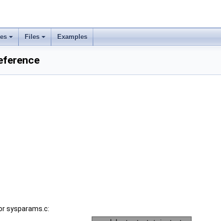
ses
Files
Examples
eference
or sysparams.c: