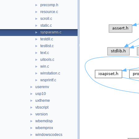
precomp.h
►
resource.c
►
scroll.c
►
static.c
►
sysparams.c
►
testdll.c
►
testlist.c
►
text.c
►
uitools.c
►
win.c
►
winstation.c
►
wsprintf.c
►
userenv
►
usp10
►
uxtheme
►
vbscript
►
version
►
wbemdisp
►
wbemprox
►
windowscodecs
►