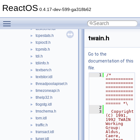
synchapi.h
►
ReactOS
sysinfoapi.h
►
0.4.17-dev-599-ga318b62
t2embapi.h
►
Toggle main menu visibility
tapi.h
►
taskschd.idl
►
tcpestats.h
►
twain.h
tcpioctl.h
►
tcpmib.h
►
Go to the
tdi.h
►
documentation of this
tdiinfo.h
►
file.
textserv.h
►
    1
/* 
textstor.idl
►
===========
===========
threadpoolapiset.h
►
===========
timezoneapi.h
►
===========
===========
tlhelp32.h
►
===========
====== *\
tlogstg.idl
►
    2
tmschema.h
    3
  Copyright 
►
(C) 1991, 
tom.idl
►
1992 TWAIN 
Working 
traffic.h
►
Group: 
Aldus, 
transact.idl
►
Caere, 
tuner.idl
►
Eastman-