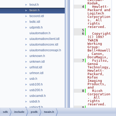
Kodak,
tvout.h
►
    4
  Hewlett-
Packard and 
twain.h
►
Logitech 
txcoord.idl
►
Corporation
s.  All 
txdtc.idl
►
rights 
reserved.
udpmib.h
►
    5
uiautomation.h
    6
  Copyright 
(C) 1997 
uiautomationclient.idl
►
TWAIN 
Working 
uiautomationcore.idl
►
Group: 
uiautomationcoreapi.h
Bell+Howell
►
, Canon, 
unknown.h
►
DocuMagix,
    7
  Fujitsu, 
unknwn.idl
►
Genoa 
Technology, 
urlhist.idl
►
Hewlett-
urlmon.idl
►
Packard, 
Kofax 
usb.h
►
Imaging 
Products, 
usb100.h
►
and
usb200.h
►
    8
  Ricoh 
Corporation
usbcamdi.h
►
.  All 
rights 
usbdi.h
►
reserved.
usbioctl.h
►
    9
   10
  Copyright 
sdk
include
psdk
twain.h
usbiodef.h
►
(C) 1998 