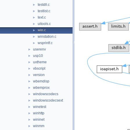
testdll.c
►
testlist.c
►
text.c
►
uitools.c
►
win.c
►
winstation.c
►
wsprintf.c
►
userenv
►
usp10
►
uxtheme
►
vbscript
►
version
►
wbemdisp
►
wbemprox
►
windowscodecs
►
windowscodecsext
►
winetest
►
winhttp
►
wininet
►
winmm
►