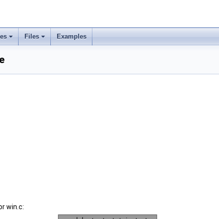
ses
Files
Examples
e
r win.c: