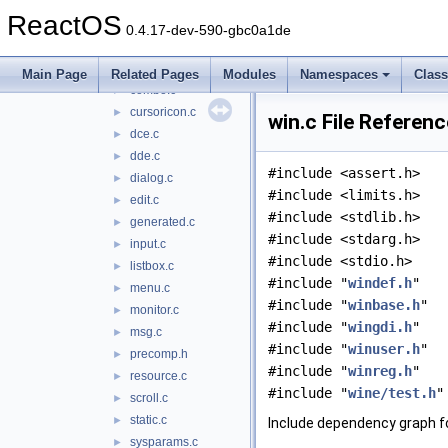
user32
▼
ReactOS
broadcast.c
►
0.4.17-dev-590-gbc0a1de
class.c
►
clipboard.c
►
Main Page
Related Pages
Modules
Namespaces
Clas
combo.c
►
cursoricon.c
►
win.c File Referenc
dce.c
►
dde.c
►
#include <assert.h>
dialog.c
►
#include <limits.h>
edit.c
►
#include <stdlib.h>
generated.c
►
#include <stdarg.h>
input.c
►
#include <stdio.h>
listbox.c
►
#include "
windef.h
"
menu.c
►
#include "
winbase.h
"
monitor.c
►
#include "
wingdi.h
"
msg.c
►
#include "
winuser.h
"
precomp.h
►
#include "
winreg.h
"
resource.c
►
#include "
wine/test.h
"
scroll.c
►
static.c
►
Include dependency graph fo
sysparams.c
►