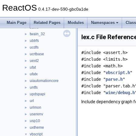
t2embed
►
ReactOS
tapi32
►
0.4.17-dev-590-gbc0a1de
tapiui
►
themeui
►
Main Page
Related Pages
Modules
Namespaces
Clas
traffic
►
twain_32
►
lex.c File Referenc
ubtrfs
►
ucdfs
►
#include <assert.h>
ucrtbase
►
#include <limits.h>
uext2
►
#include <math.h>
ufat
►
#include "
vbscript.h
"
ufatx
►
#include "
parse.h
"
uiautomationcore
►
#include "parser.tab.h
untfs
►
#include "
wine/debug.h
updspapi
►
url
►
Include dependency graph for
urlmon
►
userenv
►
usp10
►
uxtheme
►
vbscript
▼