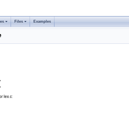
ses
Files
Examples
e
"
"
 lex.c: