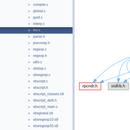
compile.c
►
global.c
►
guid.c
►
interp.c
►
lex.c
►
parse.h
►
precomp.h
►
regexp.c
►
regexp.h
►
utils.c
►
vbdisp.c
►
vbregexp.c
►
vbscript.c
►
vbscript.h
►
vbscript_classes.idl
►
vbscript_defs.h
►
vbscript_main.c
►
vbsglobal.idl
►
vbsregexp10.idl
►
vbsregexp55.idl
►