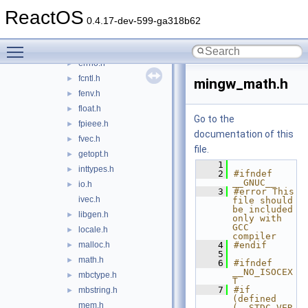
direct.h
►
ReactOS
dirent.h
►
0.4.17-dev-599-ga318b62
dos.h
►
Toggle main menu visibility
dvec.h
►
errno.h
►
fcntl.h
►
mingw_math.h
fenv.h
►
float.h
►
Go to the
fpieee.h
►
documentation of this
fvec.h
►
file.
getopt.h
►
    1
inttypes.h
►
    2
#ifndef 
__GNUC__
io.h
►
    3
#error This 
ivec.h
file should 
be included 
libgen.h
►
only with 
GCC 
locale.h
►
compiler
malloc.h
    4
#endif
►
    5
math.h
►
    6
#ifndef 
__NO_ISOCEX
mbctype.h
►
T
    7
#if 
mbstring.h
►
(defined 
mem.h
(__STDC_VER