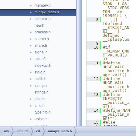
SION__) && 
memory.h
►
__STDC_VERS
ION__ >= 
mingw_math.h
►
199901L) \
minmax.h
►
    8
    || 
!defined 
new.h
__STRICT_AN
SI__ || 
process.h
►
defined 
search.h
►
__cplusplus
    9
share.h
►
   10
#if 
__MINGW_GNU
signal.h
►
C_PREREQ(3, 
stddef.h
3)
►
   11
#define 
stdexcpt.h
HUGE_VALF   
__builtin_h
stdio.h
►
uge_valf()
   12
#define 
stdlib.h
►
HUGE_VALL   
string.h
►
__builtin_h
uge_vall()
strings.h
   13
#define 
INFINITY    
tchar.h
►
__builtin_i
time.h
►
nf()
   14
#define NAN     
typeinfo.h
__builtin_n
an(""
)
unistd.h
►
   15
#else
utime.h
   16
extern
const
float
sdk
include
crt
mingw_math.h
wchar.h
►
__INFF
;