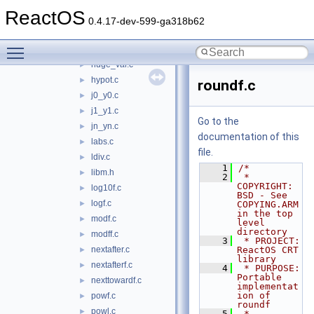
floor.c
►
ReactOS
floorf.c
►
0.4.17-dev-599-ga318b62
fmodf.c
►
Toggle main menu visibility
frexp.c
►
huge_val.c
►
hypot.c
►
roundf.c
j0_y0.c
►
j1_y1.c
►
Go to the
jn_yn.c
►
documentation of this
labs.c
►
file.
ldiv.c
►
    1
/*
libm.h
►
    2
 * 
COPYRIGHT:       
log10f.c
►
BSD - See 
logf.c
►
COPYING.ARM 
in the top 
modf.c
►
level 
directory
modff.c
►
    3
 * PROJECT:         
nextafter.c
ReactOS CRT 
►
library
nextafterf.c
►
    4
 * PURPOSE:         
Portable 
nexttowardf.c
►
implementat
ion of 
powf.c
►
roundf
powl.c
►
    5
 * 