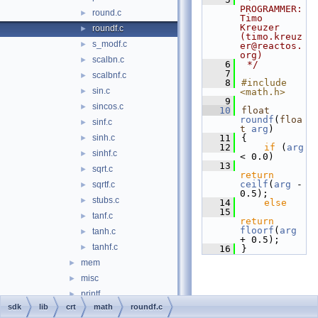
PROGRAMMER:      
round.c
►
Timo 
Kreuzer 
roundf.c
►
(timo.kreuz
s_modf.c
►
er@reactos.
org)
scalbn.c
►
    6
 */
    7
scalbnf.c
►
    8
#include 
sin.c
►
<math.h>
    9
sincos.c
►
   10
float
roundf
(
floa
sinf.c
►
t
arg
)
sinh.c
   11
{
►
   12
if
 (
arg
sinhf.c
►
< 0.0)
   13
sqrt.c
►
return
ceilf
(
arg
 - 
sqrtf.c
►
0.5);
stubs.c
►
   14
else
   15
tanf.c
►
return
floorf
(
arg
tanh.c
►
+ 0.5);
tanhf.c
►
   16
}
mem
►
misc
►
printf
►
sdk
lib
crt
math
roundf.c
search
►