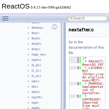
exp2.c
►
ReactOS
exp2f.c
►
0.4.17-dev-599-ga318b62
expf.c
►
Toggle main menu visibility
fabs.c
►
fabsf.c
►
fdivbug.c
►
nextafter.c
floor.c
►
floorf.c
►
Go to the
fmodf.c
►
documentation of this
frexp.c
►
file.
huge_val.c
►
    1
/*
hypot.c
►
    2
 * PROJECT:     
ReactOS CRT
j0_y0.c
►
    3
 * LICENSE:     
j1_y1.c
►
MIT 
(https://sp
jn_yn.c
►
dx.org/lice
nses/MIT)
labs.c
►
    4
 * PURPOSE:     
ldiv.c
Implementat
►
ion of 
libm.h
►
nextafter.
    5
 * 
log10f.c
►
COPYRIGHT:   
Imported 
logf.c
►
from musl 
modf.c
►
libc