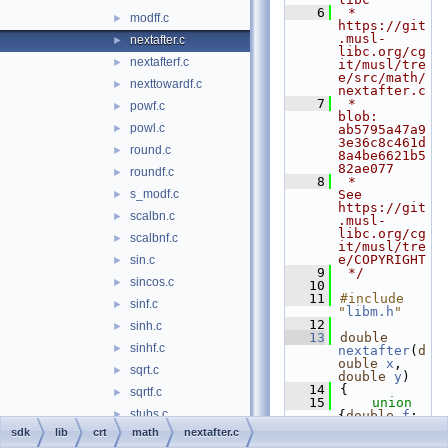
    6
 *              
modff.c
►
https://git
.musl-
nextafter.c
►
libc.org/cg
nextafterf.c
►
it/musl/tre
e/src/math/
nexttowardf.c
►
nextafter.c
    7
 *              
powf.c
►
blob: 
powl.c
►
ab5795a47a9
3e36c8c461d
round.c
►
8a4be6621b5
82ae077
roundf.c
►
    8
 *              
s_modf.c
See 
►
https://git
scalbn.c
►
.musl-
libc.org/cg
scalbnf.c
►
it/musl/tre
e/COPYRIGHT
sin.c
►
    9
 */
sincos.c
►
   10
   11
#include 
sinf.c
►
"
libm.h
"
   12
sinh.c
►
   13
double
sinhf.c
►
nextafter
(
d
ouble
x
, 
sqrt.c
►
double
y
)
   14
{
sqrtf.c
►
   15
union 
stubs.c
►
{
double
f
; 
uint64_t
sdk
lib
crt
math
nextafter.c
tanf.c
►
i
;} ux={
x
}, 