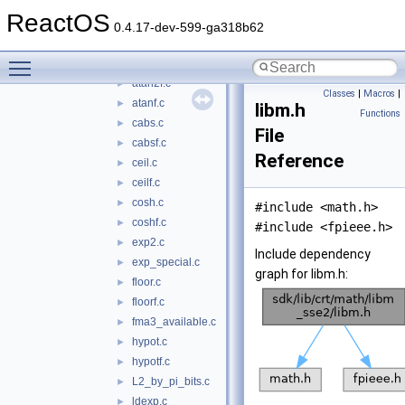
asin.c
►
ReactOS
asinf.c
►
0.4.17-dev-599-ga318b62
atan.c
►
Toggle main menu visibility
atan2.c
►
atan2f.c
►
Classes
|
Macros
|
atanf.c
►
libm.h
Functions
cabs.c
►
File
cabsf.c
►
Reference
ceil.c
►
ceilf.c
►
cosh.c
►
#include <math.h>
coshf.c
►
#include <fpieee.h>
exp2.c
►
Include dependency
exp_special.c
►
graph for libm.h:
floor.c
►
floorf.c
►
fma3_available.c
►
hypot.c
►
hypotf.c
►
L2_by_pi_bits.c
►
ldexp.c
►