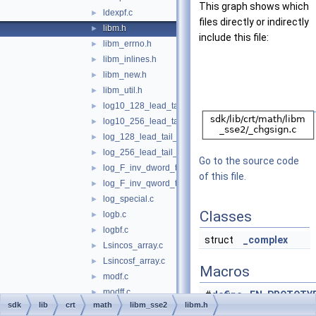
This graph shows which
ldexpf.c
►
files directly or indirectly
libm.h
►
include this file:
libm_errno.h
►
libm_inlines.h
►
libm_new.h
►
libm_util.h
►
log10_128_lead_tail_table.c
►
log10_256_lead_tail_table.c
►
log_128_lead_tail_table.c
►
log_256_lead_tail_table.c
►
Go to the source code
log_F_inv_dword_table.c
►
of this file.
log_F_inv_qword_table.c
►
log_special.c
►
Classes
logb.c
►
logbf.c
►
struct
_complex
Lsincos_array.c
►
Lsincosf_array.c
►
Macros
modf.c
►
modff.c
►
#
define
FN_PROTOTY
sdk
lib
crt
math
libm_sse2
libm.h
pow_special.c
►
#
define
IS_64BIT