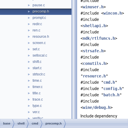
#include
pause.c
►
<
winuser.h
>
precomp.h
►
#include <
wincon.h
>
prompt.c
►
#include
redir.c
►
<
shellapi.h
>
ren.c
►
#include
resource.h
►
<
ndk/rtlfuncs.h
>
screen.c
►
#include
set.c
►
<
strsafe.h
>
setlocal.c
►
#include
shift.c
►
<
conutils.h
>
start.c
►
#include
strtoclr.c
►
"
resource.h
"
time.c
►
#include "
cmd.h
"
timer.c
►
#include "
config.h
"
title.c
►
#include "
batch.h
"
trace.c
►
#include
type.c
►
<
wine/debug.h
>
ver.c
►
Include dependency
verify.c
►
graph for precomp.h:
base
shell
cmd
precomp.h
vol.c
►