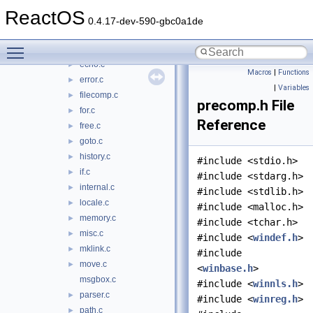
del.c
►
ReactOS
delay.c
►
0.4.17-dev-590-gbc0a1de
dir.c
►
Toggle main menu visibility
dirstack.c
►
echo.c
►
Macros
|
Functions
error.c
►
|
Variables
filecomp.c
►
precomp.h File
for.c
►
Reference
free.c
►
goto.c
►
history.c
►
#include <stdio.h>
if.c
►
#include <stdarg.h>
internal.c
►
#include <stdlib.h>
locale.c
►
#include <malloc.h>
memory.c
►
#include <tchar.h>
misc.c
►
#include <
windef.h
>
mklink.c
►
#include
move.c
►
<
winbase.h
>
msgbox.c
#include <
winnls.h
>
parser.c
►
#include <
winreg.h
>
path.c
►