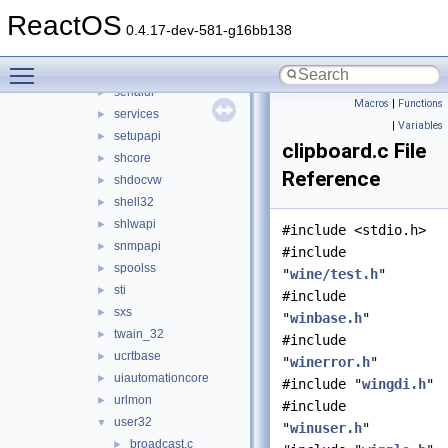
rsaenh
►
ReactOS
schannel
►
0.4.17-dev-581-g16bb138
scrrun
►
Toggle main menu visibility
secur32
►
serialui
►
Macros
|
Functions
services
►
|
Variables
setupapi
►
clipboard.c File
shcore
►
Reference
shdocvw
►
shell32
►
shlwapi
►
#include <stdio.h>
snmpapi
►
#include
spoolss
►
"
wine/test.h
"
sti
►
#include
sxs
►
"
winbase.h
"
twain_32
►
#include
ucrtbase
►
"
winerror.h
"
uiautomationcore
►
#include "
wingdi.h
"
urlmon
►
#include
user32
▼
"
winuser.h
"
broadcast.c
►