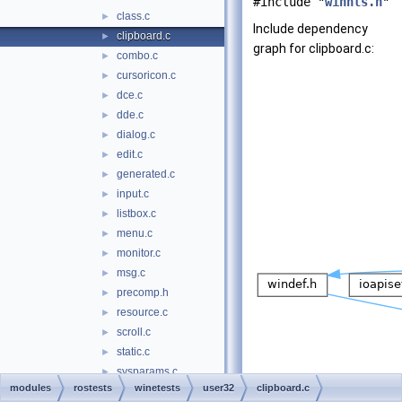
#include "
winnls.h
"
class.c
►
Include dependency
clipboard.c
►
graph for clipboard.c:
combo.c
►
cursoricon.c
►
dce.c
►
dde.c
►
dialog.c
►
edit.c
►
generated.c
►
input.c
►
listbox.c
►
menu.c
►
monitor.c
►
msg.c
►
precomp.h
►
resource.c
►
scroll.c
►
static.c
►
sysparams.c
►
modules
rostests
winetests
user32
clipboard.c
testdll.c
►