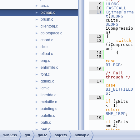
    9
ULONG
arc.c
►
   10
FASTCALL
   11
BitmapForma
bitmap.c
►
t
(
ULONG
brush.c
►
cBits, 
ULONG
clientobj.c
►
iCompressio
n)
colorspace.c
►
   12
{
coord.c
►
   13
switch
(iCompressi
dc.c
►
on)
   14
    {
efloat.c
►
   15
eng.c
case
►
BI_RGB
:
enhmfile.c
►
   16
/* Fall 
font.c
►
through */
   17
gdiobj.c
►
case
icm.c
►
BI_BITFIELD
S
:
linedda.c
►
   18
if
 (cBits 
metafile.c
►
<= 1) 
painting.c
►
return
BMF_1BPP
;
palette.c
►
   19
if
 (cBits 
path.c
►
<= 4) 
pen.c
►
return
BMF_4BPP
;
win32ss
gdi
gdi32
objects
bitmap.c
printdrv.c
►
   20