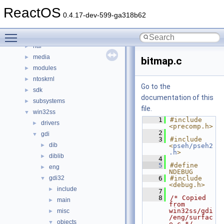
base
►
ReactOS
boot
►
0.4.17-dev-599-ga318b62
dll
►
Toggle main menu visibility
drivers
►
hal
►
media
►
bitmap.c
modules
►
ntoskrnl
►
Go to the
sdk
►
documentation of this
subsystems
►
file.
win32ss
▼
    1
#include 
drivers
►
<precomp.h>
    2
gdi
▼
    3
#include 
dib
►
<
pseh/pseh2
.h
>
diblib
►
    4
    5
#define 
eng
►
NDEBUG
gdi32
    6
#include 
▼
<debug.h>
include
►
    7
    8
/* Copied 
main
►
from 
win32ss/gdi
misc
►
/eng/surfac
objects
▼
e.c */