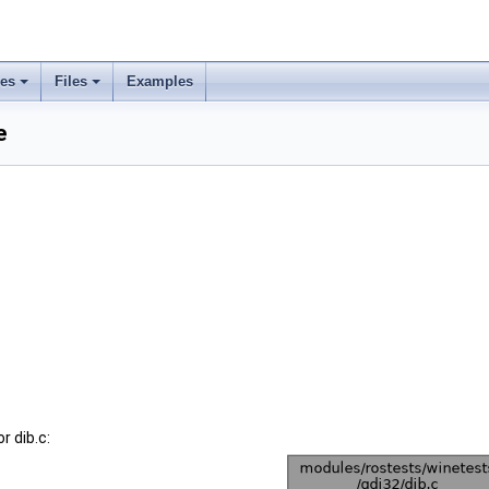
ses
Files
Examples
e
r dib.c: