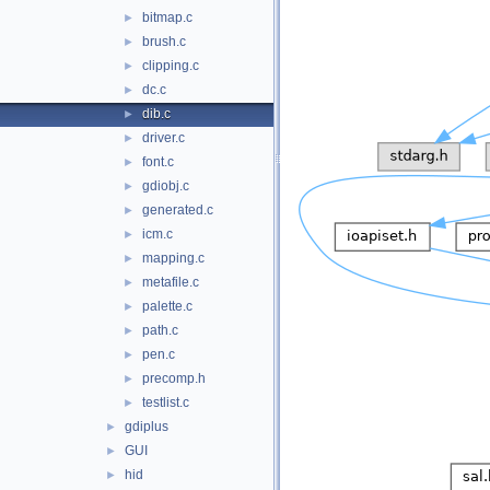
bitmap.c
►
brush.c
►
clipping.c
►
dc.c
►
dib.c
►
driver.c
►
font.c
►
gdiobj.c
►
generated.c
►
icm.c
►
mapping.c
►
metafile.c
►
palette.c
►
path.c
►
pen.c
►
precomp.h
►
testlist.c
►
gdiplus
►
GUI
►
hid
►