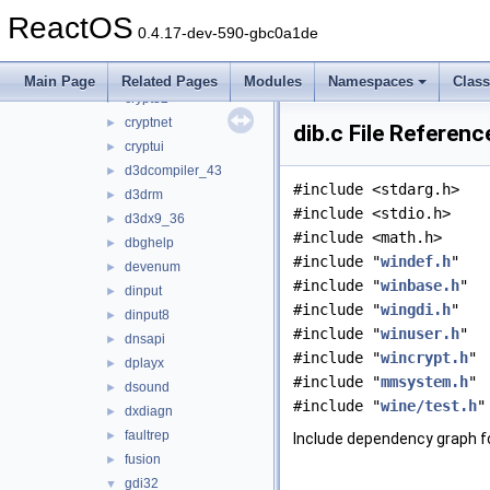
comcat
►
ReactOS
comctl32
►
0.4.17-dev-590-gbc0a1de
comdlg32
►
credui
►
Main Page
Related Pages
Modules
Namespaces
Clas
crypt32
►
cryptnet
►
dib.c File Referenc
cryptui
►
d3dcompiler_43
►
#include <stdarg.h>
d3drm
►
#include <stdio.h>
d3dx9_36
►
#include <math.h>
dbghelp
►
#include "
windef.h
"
devenum
►
#include "
winbase.h
"
dinput
►
#include "
wingdi.h
"
dinput8
►
#include "
winuser.h
"
dnsapi
►
#include "
wincrypt.h
"
dplayx
►
#include "
mmsystem.h
"
dsound
►
#include "
wine/test.h
"
dxdiagn
►
faultrep
►
Include dependency graph fo
fusion
►
gdi32
▼