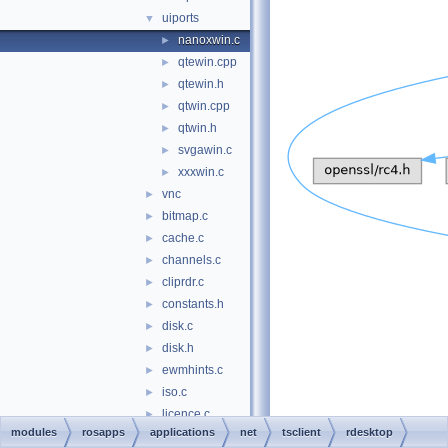
uiports
▼
nanoxwin.c
►
qtewin.cpp
►
qtewin.h
►
qtwin.cpp
►
qtwin.h
►
svgawin.c
►
xxxwin.c
►
vnc
►
bitmap.c
►
cache.c
►
channels.c
►
cliprdr.c
►
constants.h
►
disk.c
►
disk.h
►
ewmhints.c
►
iso.c
►
licence.c
►
modules
rosapps
applications
net
tsclient
rdesktop
lspci.c
►