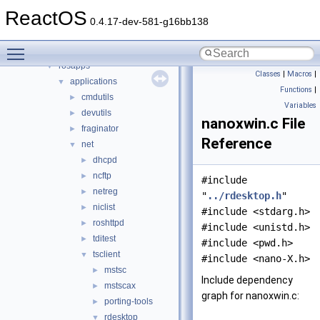
drivers
►
ReactOS
hal
►
0.4.17-dev-581-g16bb138
media
►
Toggle main menu visibility
modules
▼
rosapps
▼
Classes
|
Macros
|
applications
▼
Functions
|
cmdutils
►
Variables
devutils
►
nanoxwin.c File
fraginator
►
Reference
net
▼
dhcpd
►
ncftp
►
#include
netreg
►
"
../rdesktop.h
"
niclist
►
#include <stdarg.h>
roshttpd
►
#include <unistd.h>
tditest
►
#include <pwd.h>
tsclient
▼
#include <nano-X.h>
mstsc
►
Include dependency
mstscax
►
graph for nanoxwin.c:
porting-tools
►
rdesktop
▼