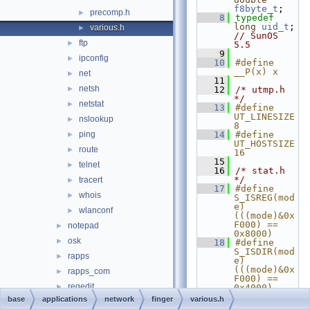
f8byte_t
;
precomp.h
►
    8
typedef
long
uid_t
;  
various.h
►
// SunOS 
ftp
►
5.5
    9
ipconfig
►
   10
#define 
__P(x) x
net
►
   11
netsh
►
   12
/* utmp.h 
*/
netstat
►
   13
#define 
UT_LINESIZE 
nslookup
►
8
ping
   14
#define 
►
UT_HOSTSIZE 
route
►
16
   15
telnet
►
   16
/* stat.h 
*/
tracert
►
   17
#define  
whois
►
S_ISREG(mod
e)   
wlanconf
►
(((mode)&0x
F000) == 
notepad
►
0x8000)
osk
►
   18
#define  
S_ISDIR(mod
rapps
►
e)   
(((mode)&0x
rapps_com
►
F000) == 
regedit
►
0x4000)
   19
base
applications
network
finger
various.h
regedt32
►
   20
#undef MIN 