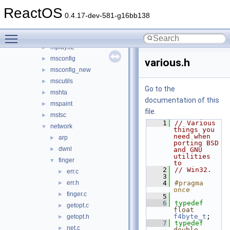
kbswitch
►
ReactOS
logoff
►
0.4.17-dev-581-g16bb138
magnify
►
Toggle main menu visibility
mmc
►
mplay32
►
msconfig
►
various.h
msconfig_new
►
mscutils
►
Go to the
mshta
►
documentation of this
mspaint
►
file.
mstsc
►
    1
// Various 
network
▼
things you 
need when 
arp
►
porting BSD 
dwnl
►
and GNU 
utilities 
finger
▼
to
    2
// Win32.
err.c
►
    3
err.h
    4
#pragma 
►
once
finger.c
►
    5
    6
typedef
getopt.c
►
float
f4byte_t
;
getopt.h
►
    7
typedef
net.c
►
double