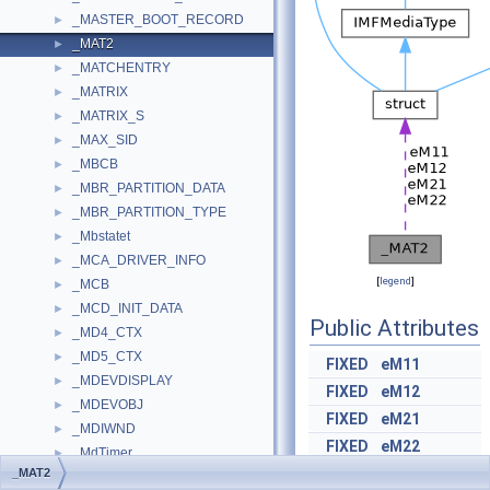
_MASTER_BOOT_RECORD
►
_MAT2
►
_MATCHENTRY
►
_MATRIX
►
_MATRIX_S
►
_MAX_SID
►
_MBCB
►
_MBR_PARTITION_DATA
►
_MBR_PARTITION_TYPE
►
_Mbstatet
►
_MCA_DRIVER_INFO
►
[
legend
]
_MCB
►
_MCD_INIT_DATA
►
Public Attributes
_MD4_CTX
►
_MD5_CTX
►
FIXED
eM11
_MDEVDISPLAY
►
FIXED
eM12
_MDEVOBJ
►
FIXED
eM21
_MDIWND
►
FIXED
eM22
_MdTimer
►
_MAT2
_ME_Impl
►