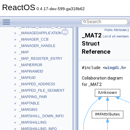
_MAIN_WND_INFO
►
ReactOS
_MainAVIHeader
►
0.4.17-dev-599-ga318b62
_MALLOC_FREE_STRUCT
►
Toggle main menu visibility
_MALLOC_HEADER
►
_MANAGE_WRITES_TO_EXECUTABLE_MEMORY
►
Public Attributes
|
_MANAGEDAPPLICATION
►
_MAT2
List of all members
_MANAGER_CCB
►
Struct
_MANAGER_HANDLE
►
Reference
_MAP
►
_MAP_REGISTER_ENTRY
►
_MAPIERROR
►
#include <
wingdi.h
>
_MAPINAMEID
►
_MAPIUID
Collaboration diagram
►
_MAPPED_ADDRESS
for _MAT2:
►
_MAPPED_FILE_SEGMENT
►
_MAPPING_PAIR
►
_MAPTABLE
►
_MARGINS
►
_MARSHALL_DOWN_INFO
►
_MARSHALLING
►
_MARSHALLING_INFO
►