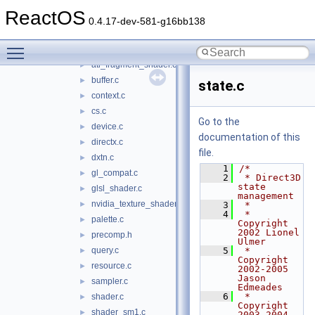
qedit
►
ReactOS
quartz
►
0.4.17-dev-581-g16bb138
wined3d
▼
Toggle main menu visibility
arb_program_shader.c
►
ati_fragment_shader.c
►
buffer.c
►
state.c
context.c
►
cs.c
►
Go to the
device.c
►
documentation of this
directx.c
►
file.
dxtn.c
►
    1
/*
gl_compat.c
►
    2
 * Direct3D 
state 
glsl_shader.c
►
management
nvidia_texture_shader.c
►
    3
 *
    4
 * 
palette.c
►
Copyright 
2002 Lionel 
precomp.h
►
Ulmer
query.c
    5
 * 
►
Copyright 
resource.c
►
2002-2005 
Jason 
sampler.c
►
Edmeades
    6
 * 
shader.c
►
Copyright 
shader_sm1.c
►
2003-2004 