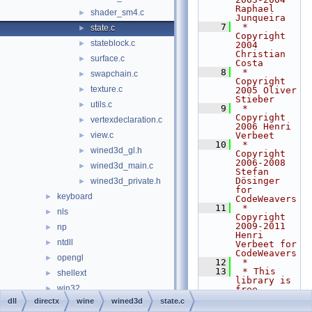
Raphael 
shader_sm4.c
►
Junqueira
    7
 * 
state.c
►
Copyright 
stateblock.c
►
2004 
Christian 
surface.c
►
Costa
    8
 * 
swapchain.c
►
Copyright 
texture.c
►
2005 Oliver 
Stieber
utils.c
►
    9
 * 
Copyright 
vertexdeclaration.c
►
2006 Henri 
view.c
Verbeet
►
   10
 * 
wined3d_gl.h
►
Copyright 
2006-2008 
wined3d_main.c
►
Stefan 
Dösinger 
wined3d_private.h
►
for 
keyboard
►
CodeWeavers
   11
 * 
nls
►
Copyright 
2009-2011 
np
►
Henri 
ntdll
►
Verbeet for 
CodeWeavers
opengl
►
   12
 *
   13
 * This 
shellext
►
library is 
win32
►
free 
software; 
dll
directx
wine
wined3d
state.c
drivers
►
you can 