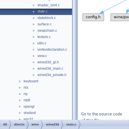
shader_sm4.c
►
state.c
►
stateblock.c
►
surface.c
►
swapchain.c
►
texture.c
►
utils.c
►
vertexdeclaration.c
►
view.c
►
wined3d_gl.h
►
wined3d_main.c
►
wined3d_private.h
►
keyboard
►
nls
►
np
►
ntdll
►
opengl
►
shellext
►
Go to the source code
win32
►
of this file.
dll
directx
wine
wined3d
state.c
drivers
►