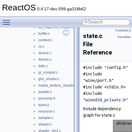
qedit
►
ReactOS
quartz
►
0.4.17-dev-599-ga318b62
wined3d
▼
Toggle main menu visibility
arb_program_shader.c
►
ati_fragment_shader.c
►
Functions
|
buffer.c
►
state.c
Variables
context.c
►
File
cs.c
►
Reference
device.c
►
directx.c
►
dxtn.c
►
#include "config.h"
gl_compat.c
►
#include
glsl_shader.c
►
"wine/port.h"
nvidia_texture_shader.c
►
#include <stdio.h>
palette.c
►
#include
precomp.h
►
"
wined3d_private.h
"
query.c
►
Include dependency
resource.c
►
graph for state.c:
sampler.c
►
shader.c
►
shader_sm1.c
►