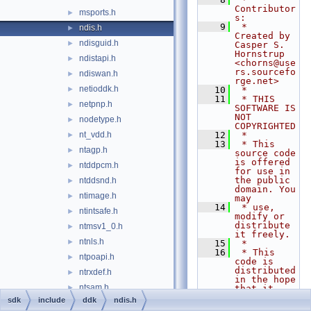
Contributor
msports.h
►
s:
    9
 *   
ndis.h
►
Created by 
ndisguid.h
►
Casper S. 
Hornstrup 
ndistapi.h
►
<chorns@use
rs.sourcefo
ndiswan.h
►
rge.net>
netioddk.h
►
   10
 *
   11
 * THIS 
netpnp.h
►
SOFTWARE IS 
NOT 
nodetype.h
►
COPYRIGHTED
nt_vdd.h
   12
 *
►
   13
 * This 
ntagp.h
►
source code 
is offered 
ntddpcm.h
►
for use in 
the public 
ntddsnd.h
►
domain. You 
ntimage.h
►
may
   14
 * use, 
ntintsafe.h
►
modify or 
distribute 
ntmsv1_0.h
►
it freely.
ntnls.h
►
   15
 *
   16
 * This 
ntpoapi.h
►
code is 
distributed 
ntrxdef.h
►
in the hope 
ntsam.h
►
that it 
will be 
sdk
include
ddk
ndis.h
ntstrsafe.h
►
useful but