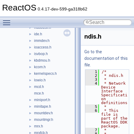
hidclass.h
►
ReactOS
hidpddi.h
►
0.4.17-dev-599-ga318b62
hidport.h
►
Toggle main menu visibility
hidsdi.h
►
hubbusif.h
►
ide.h
►
ndis.h
immdev.h
►
ioaccess.h
►
Go to the
isvbop.h
►
documentation of this
kbdmou.h
►
file.
kcom.h
►
    1
/*
kernelspecs.h
►
    2
 * ndis.h
    3
 *
lowio.h
►
    4
 * Network 
mcd.h
►
Device 
Interface 
mce.h
Specificati
on 
miniport.h
►
definitions
minitape.h
    5
 *
►
    6
 * This 
mountdev.h
►
file is 
part of the 
mountmgr.h
►
ReactOS DDK 
package.
mrx.h
►
    7
 *
mrxfcb.h
►
    8
 * 