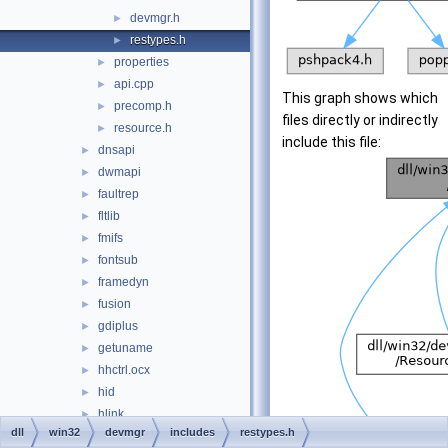
devmgr.h
►
restypes.h
►
properties
►
api.cpp
►
This graph shows which
precomp.h
►
files directly or indirectly
resource.h
►
include this file:
dnsapi
►
dwmapi
►
faultrep
►
fltlib
►
fmifs
►
fontsub
►
framedyn
►
fusion
►
gdiplus
►
getuname
►
hhctrl.ocx
►
hid
►
hlink
►
dll
win32
devmgr
includes
restypes.h
hnetcfg
►