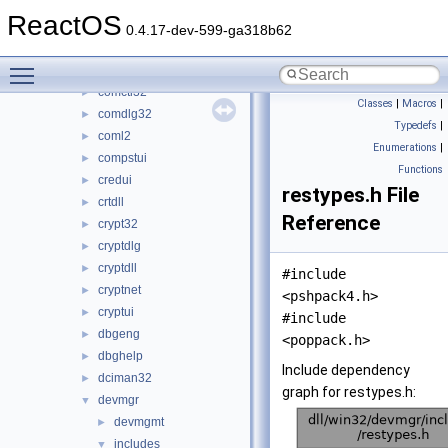
cards
►
ReactOS
clusapi
►
0.4.17-dev-599-ga318b62
combase
►
Toggle main menu visibility
comcat
►
comctl32
►
Classes
|
Macros
|
comdlg32
►
Typedefs
|
coml2
►
Enumerations
|
compstui
►
Functions
credui
►
restypes.h File
crtdll
►
Reference
crypt32
►
cryptdlg
►
cryptdll
►
#include
cryptnet
►
<pshpack4.h>
cryptui
►
#include
dbgeng
►
<poppack.h>
dbghelp
►
Include dependency
dciman32
►
graph for restypes.h:
devmgr
▼
devmgmt
►
includes
▼