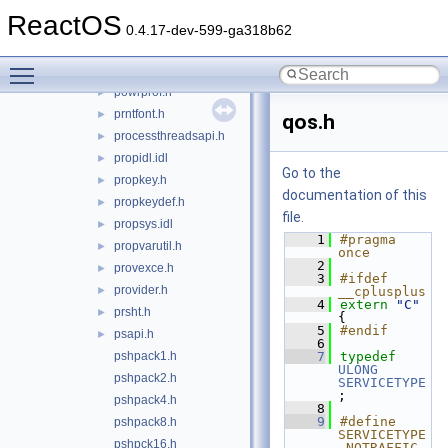
perflib.h
►
ReactOS
perhist.idl
►
0.4.17-dev-599-ga318b62
polarity.h
►
Toggle main menu visibility
poppack.h
powrprof.h
►
prntfont.h
►
qos.h
processthreadsapi.h
►
propidl.idl
►
Go to the
propkey.h
►
documentation of this
propkeydef.h
►
file.
propsys.idl
►
    1
#pragma 
propvarutil.h
►
once
    2
provexce.h
►
    3
#ifdef 
provider.h
►
__cplusplus
    4
extern
"C"
prsht.h
►
{
    5
#endif
psapi.h
►
    6
pshpack1.h
    7
typedef
ULONG
pshpack2.h
SERVICETYPE
;
pshpack4.h
    8
    9
#define 
pshpack8.h
SERVICETYPE
pshpck16.h
_NOTRAFFIC               