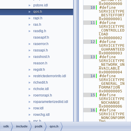
0x00000000
pstore.idl
►
   10
#define 
SERVICETYPE
qos.h
►
_BESTEFFORT              
rapi.h
►
0x00000001
   11
#define 
ras.h
►
SERVICETYPE
_CONTROLLED
rasdlg.h
►
LOAD          
raseapif.h
0x00000002
   12
#define 
raserror.h
►
SERVICETYPE
_GUARANTEED              
rassapi.h
►
0x00000003
rasshost.h
   13
#define 
►
SERVICETYPE
reason.h
_NETWORK_UN
AVAILABLE     
regstr.h
►
0x00000004
   14
#define 
restrictederrorinfo.idl
►
SERVICETYPE
richedit.h
►
_GENERAL_IN
FORMATION     
richole.idl
►
0x00000005
   15
#define 
roerrorapi.h
►
SERVICETYPE
roparameterizediid.idl
►
_NOCHANGE                
0x00000006
row.idl
►
   16
#define 
SERVICETYPE
rowchg.idl
►
_NONCONFORM
rpc.h
►
ING           
0x00000009
sdk
include
psdk
qos.h
rpcasync.h
►
   17
#define 