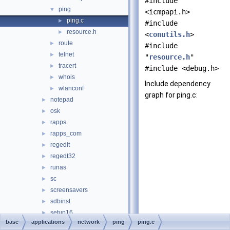
#include
ping
▼
<icmpapi.h>
ping.c
►
#include
resource.h
►
<
conutils.h
>
route
►
#include
telnet
►
"
resource.h
"
tracert
►
#include <debug.h>
whois
►
Include dependency
wlanconf
►
graph for ping.c:
notepad
►
osk
►
rapps
►
rapps_com
►
regedit
►
regedt32
►
runas
►
sc
►
screensavers
►
sdbinst
►
setup16
►
base
applications
network
ping
ping.c
shutdown
►