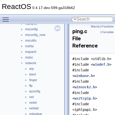
kbswitch
►
ReactOS
logoff
►
0.4.17-dev-599-ga318b62
magnify
►
Toggle main menu visibility
mmc
►
mplay32
►
Macros
|
Functions
msconfig
►
ping.c
|
Variables
msconfig_new
►
File
mscutils
►
Reference
mshta
►
mspaint
►
mstsc
►
#include <stdlib.h>
network
▼
#include <
windef.h
>
arp
►
#include
dwnl
►
<
winbase.h
>
finger
►
#include
ftp
►
<
winsock2.h
>
ipconfig
►
#include
net
►
<
ws2tcpip.h
>
netsh
►
#include
netstat
►
<iphlpapi.h>
nslookup
►