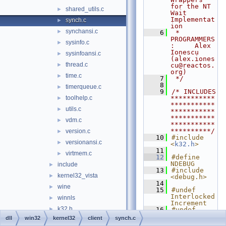
for the NT 
shared_utils.c
►
Wait 
Implementat
synch.c
►
ion
synchansi.c
►
    6
 * 
PROGRAMMERS
sysinfo.c
►
:     Alex 
Ionescu 
sysinfoansi.c
►
(alex.iones
thread.c
►
cu@reactos.
org)
time.c
►
    7
 */
    8
timerqueue.c
►
    9
/* INCLUDES 
toolhelp.c
***********
►
***********
utils.c
►
***********
***********
vdm.c
►
***********
**********/
version.c
►
   10
#include 
versionansi.c
►
<
k32.h
>
   11
virtmem.c
►
   12
#define 
NDEBUG
include
►
   13
#include 
kernel32_vista
►
<debug.h>
   14
wine
►
   15
#undef 
Interlocked
winnls
►
Increment
k32.h
►
   16
#undef 
Interlocked
dll
win32
kernel32
client
synch.c
kernelbase
►
Decrement