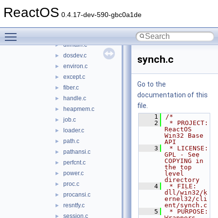
atom.c
►
ReactOS
atomansi.c
►
0.4.17-dev-590-gbc0a1de
compname.c
►
Toggle main menu visibility
debugger.c
►
dllmain.c
►
dosdev.c
►
synch.c
environ.c
►
except.c
►
Go to the
fiber.c
►
documentation of this
handle.c
►
file.
heapmem.c
►
    1
/*
job.c
►
    2
 * PROJECT:         
ReactOS 
loader.c
►
Win32 Base 
path.c
►
API
    3
 * LICENSE:         
pathansi.c
►
GPL - See 
COPYING in 
perfcnt.c
►
the top 
power.c
level 
►
directory
proc.c
►
    4
 * FILE:            
dll/win32/k
procansi.c
►
ernel32/cli
ent/synch.c
resntfy.c
►
    5
 * PURPOSE:         
session.c
►
Wrappers 