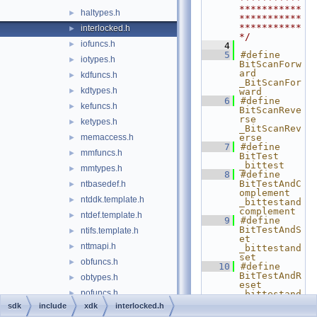
***********
haltypes.h
►
***********
***********
interlocked.h
►
*/
iofuncs.h
►
    4
    5
#define 
iotypes.h
►
BitScanForw
ard 
kdfuncs.h
►
_BitScanFor
kdtypes.h
►
ward
    6
#define 
kefuncs.h
►
BitScanReve
rse 
ketypes.h
►
_BitScanRev
memaccess.h
erse
►
    7
#define 
mmfuncs.h
►
BitTest 
_bittest
mmtypes.h
►
    8
#define 
BitTestAndC
ntbasedef.h
►
omplement 
ntddk.template.h
►
_bittestand
complement
ntdef.template.h
►
    9
#define 
BitTestAndS
ntifs.template.h
►
et 
nttmapi.h
►
_bittestand
set
obfuncs.h
►
   10
#define 
BitTestAndR
obtypes.h
►
eset 
pofuncs.h
►
_bittestand
reset
sdk
include
xdk
interlocked.h
potypes.h
►
   11
#ifdef 