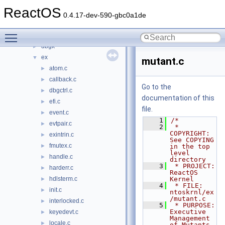
ntoskrnl
▼
ReactOS
cache
►
0.4.17-dev-590-gbc0a1de
cc
►
Toggle main menu visibility
config
►
dbgk
►
ex
▼
mutant.c
atom.c
►
callback.c
►
Go to the
dbgctrl.c
►
documentation of this
efi.c
►
file.
event.c
►
    1
/*
evtpair.c
►
    2
 * 
COPYRIGHT:       
exintrin.c
►
See COPYING 
fmutex.c
►
in the top 
level 
handle.c
►
directory
    3
 * PROJECT:         
harderr.c
►
ReactOS 
hdlsterm.c
Kernel
►
    4
 * FILE:            
init.c
►
ntoskrnl/ex
/mutant.c
interlocked.c
►
    5
 * PURPOSE:         
Executive 
keyedevt.c
►
Management 
locale.c
►
of Mutants