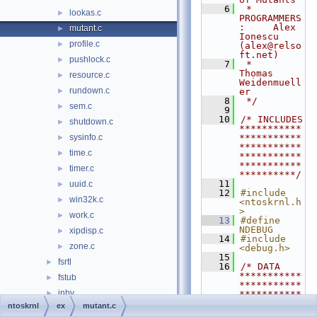
    6
 * 
lookas.c
►
PROGRAMMERS
:     Alex 
mutant.c
►
Ionescu 
profile.c
►
(alex@relso
ft.net)
pushlock.c
►
    7
 *                  
Thomas 
resource.c
►
Weidenmuell
rundown.c
►
er
    8
 */
sem.c
►
    9
   10
/* INCLUDES 
shutdown.c
►
***********
sysinfo.c
***********
►
***********
time.c
►
***********
***********
timer.c
►
**********/
   11
uuid.c
►
   12
#include 
win32k.c
►
<ntoskrnl.h
>
work.c
►
   13
#define 
NDEBUG
xipdisp.c
►
   14
#include 
zone.c
►
<debug.h>
   15
fsrtl
►
   16
/* DATA 
***********
fstub
►
***********
inbv
►
***********
***********
ntoskrnl
ex
mutant.c
include
►
***********