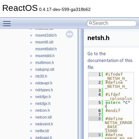
mstcpip.h
►
ReactOS
mswsock.h
►
0.4.17-dev-599-ga318b62
mswsockdef.h
►
Toggle main menu visibility
msxml.idl
►
msxml2.idl
►
msxml2did.h
►
netsh.h
msxml6.idl
►
msxml6did.h
Go to the
msxmldid.h
►
documentation of this
multimon.h
►
file.
natupnp.idl
►
    1
#ifndef 
nb30.h
►
_NETSH_H_
    2
#define 
nddeapi.h
►
_NETSH_H_
ndrtypes.h
►
    3
    4
#ifdef 
netcfgn.h
►
__cplusplus
    5
extern
"C"
netcfgx.h
►
{
netcon.h
    6
#endif
►
    7
netcon.idl
►
    8
#define 
NETSH_ERROR
netevent.h
►
_BASE                  
15000
netfw.idl
►
    9
#define 
netioapi.h
►
ERROR_NO_EN