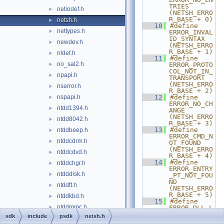
TRIES                  
netiodef.h
►
(NETSH_ERRO
R_BASE + 0)
netsh.h
►
   10
#define 
nettypes.h
►
ERROR_INVAL
ID_SYNTAX              
newdev.h
►
(NETSH_ERRO
R_BASE + 1)
nldef.h
►
   11
#define 
no_sal2.h
►
ERROR_PROTO
COL_NOT_IN_
npapi.h
►
TRANSPORT   
(NETSH_ERRO
nserror.h
►
R_BASE + 2)
nspapi.h
   12
#define 
►
ERROR_NO_CH
ntdd1394.h
►
ANGE                   
(NETSH_ERRO
ntdd8042.h
►
R_BASE + 3)
   13
#define 
ntddbeep.h
►
ERROR_CMD_N
ntddcdrm.h
►
OT_FOUND               
(NETSH_ERRO
ntddcdvd.h
►
R_BASE + 4)
   14
#define 
ntddchgr.h
►
ERROR_ENTRY
ntdddisk.h
►
_PT_NOT_FOU
ND          
ntddft.h
►
(NETSH_ERRO
R_BASE + 5)
ntddkbd.h
►
   15
#define 
ntddmmc.h
►
ERROR_DLL_L
OAD_FAILED             
sdk
include
psdk
netsh.h
ntddmou.h
►
(NETSH_ERRO