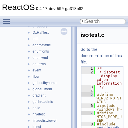
dirdlg
►
ReactOS
diskspeed
►
0.4.17-dev-599-ga318b62
dllexport
►
Toggle main menu visibility
dnsapi
►
dnsquery
►
DxHalTest
►
isotest.c
edit
►
enhmetafile
►
Go to the
enumfonts
►
documentation of this
enumwnd
►
file.
enumws
►
    1
/*
event
►
    2
 * isotest 
- display 
fiber
►
cdrom 
gethostbyname
►
information
    3
 */
global_mem
►
    4
    5
#define 
gradient
►
WIN32_NO_ST
guithreadinfo
ATUS
►
    6
#include 
hello
►
<windows.h>
    7
#define 
hivetest
►
NTOS_MODE_U
SER
Imagelistviewer
►
    8
#include 
iptest
►
<
ndk/ntndk.