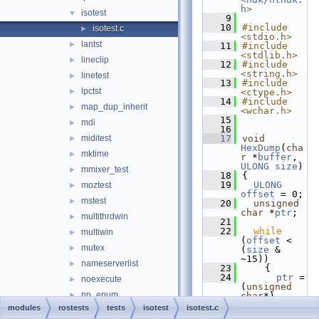
h
>
isotest
▼
    9
   10
#include 
isotest.c
►
<stdio.h>
lantst
►
   11
#include 
<stdlib.h>
lineclip
►
   12
#include 
<string.h>
linetest
►
   13
#include 
lpctst
►
<ctype.h>
   14
#include 
map_dup_inherit
►
<wchar.h>
   15
mdi
►
   16
miditest
   17
void
►
HexDump
(
cha
mktime
►
r
 *
buffer
, 
ULONG
size
)
mmixer_test
►
   18
{
   19
ULONG
moztest
►
offset
 = 0;
mstest
►
   20
unsigned
char
 *
ptr
;
multithrdwin
►
   21
   22
while
multiwin
►
(
offset
 < 
mutex
►
(
size
 & 
~15))
nameserverlist
►
   23
    {
   24
ptr
 = 
noexecute
►
(
unsigned
np_enum
►
char
*)
((
ULONG_PTR
modules
rostests
tests
isotest
isotest.c
nptest
►
)
buffer
 + 