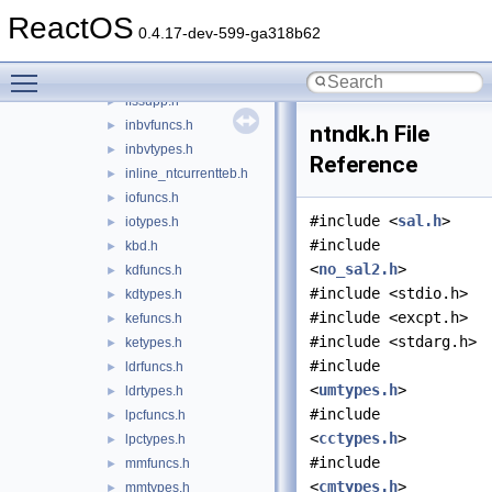
exfuncs.h
►
ReactOS
extypes.h
►
0.4.17-dev-599-ga318b62
halfuncs.h
►
Toggle main menu visibility
haltypes.h
►
ifssupp.h
►
inbvfuncs.h
►
ntndk.h File
inbvtypes.h
►
Reference
inline_ntcurrentteb.h
►
iofuncs.h
►
#include <
sal.h
>
iotypes.h
►
#include
kbd.h
►
<
no_sal2.h
>
kdfuncs.h
►
#include <stdio.h>
kdtypes.h
►
#include <excpt.h>
kefuncs.h
►
#include <stdarg.h>
ketypes.h
►
#include
ldrfuncs.h
►
<
umtypes.h
>
ldrtypes.h
►
#include
lpcfuncs.h
►
<
cctypes.h
>
lpctypes.h
►
#include
mmfuncs.h
►
<
cmtypes.h
>
mmtypes.h
►