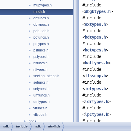
#include
muptypes.h
►
<
dbgktypes.h
>
ntndk.h
#include
obfuncs.h
►
<
extypes.h
>
obtypes.h
►
#include
peb_teb.h
►
<
kdtypes.h
>
pofuncs.h
►
#include
potypes.h
►
<
ketypes.h
>
psfuncs.h
►
#include
pstypes.h
►
<
haltypes.h
>
rtlfuncs.h
►
#include
rtltypes.h
►
<
ifssupp.h
>
section_attribs.h
►
#include
sefuncs.h
►
<
iotypes.h
>
setypes.h
►
#include
umfuncs.h
►
<
ldrtypes.h
>
umtypes.h
►
#include
vffuncs.h
►
<
lpctypes.h
>
vftypes.h
►
#include
psdk
►
sdk
include
ndk
ntndk.h
<
mmtypes.h
>
reactos
►