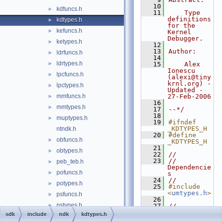
   10
kdfuncs.h
►
   11
    Type 
definitions 
kdtypes.h
►
for the 
kefuncs.h
►
Kernel 
Debugger.
ketypes.h
►
   12
   13
Author:
ldrfuncs.h
►
   14
ldrtypes.h
►
   15
    Alex 
Ionescu 
lpcfuncs.h
►
(alexi@tiny
krnl.org) - 
lpctypes.h
►
Updated - 
mmfuncs.h
27-Feb-2006
►
   16
mmtypes.h
►
   17
--*/
   18
muptypes.h
►
   19
#ifndef 
_KDTYPES_H
ntndk.h
   20
#define 
obfuncs.h
►
_KDTYPES_H
   21
obtypes.h
►
   22
//
   23
// 
peb_teb.h
►
Dependencie
pofuncs.h
►
s
   24
//
potypes.h
►
   25
#include 
<
umtypes.h
>
psfuncs.h
►
   26
pstypes.h
►
   27
//
   28
// Debug 
sdk
include
ndk
kdtypes.h
rtlfuncs.h
►
Filter 