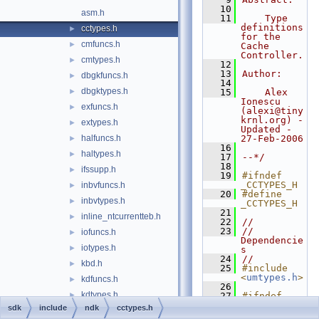
   10
asm.h
   11
    Type 
definitions 
cctypes.h
►
for the 
cmfuncs.h
►
Cache 
Controller.
cmtypes.h
►
   12
   13
Author:
dbgkfuncs.h
►
   14
dbgktypes.h
►
   15
    Alex 
Ionescu 
exfuncs.h
►
(alexi@tiny
krnl.org) - 
extypes.h
►
Updated - 
halfuncs.h
27-Feb-2006
►
   16
haltypes.h
►
   17
--*/
   18
ifssupp.h
►
   19
#ifndef 
_CCTYPES_H
inbvfuncs.h
►
   20
#define 
inbvtypes.h
►
_CCTYPES_H
   21
inline_ntcurrentteb.h
►
   22
//
   23
// 
iofuncs.h
►
Dependencie
iotypes.h
►
s
   24
//
kbd.h
►
   25
#include 
<
umtypes.h
>
kdfuncs.h
►
   26
kdtypes.h
►
   27
#ifndef 
NTOS_MODE_U
sdk
include
ndk
cctypes.h
kefuncs.h
►
SER