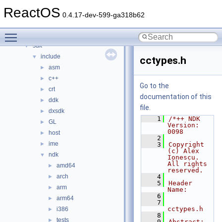
hal
►
ReactOS
media
►
0.4.17-dev-599-ga318b62
modules
►
Toggle main menu visibility
ntoskrnl
►
sdk
▼
include
▼
cctypes.h
asm
►
c++
►
Go to the
crt
►
documentation of this
ddk
►
file.
dxsdk
►
    1
/*++ NDK 
GL
►
Version: 
0098
host
►
    2
ime
►
    3
Copyright 
(c) Alex 
ndk
▼
Ionescu.  
All rights 
amd64
►
reserved.
arch
    4
►
    5
Header 
arm
►
Name:
    6
arm64
►
    7
cctypes.h
i386
►
    8
tests
►
    9
Abstract: