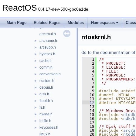
include
▼
ReactOS
arch
►
0.4.17-dev-590-gbc0a1de
fs
►
ntldr
►
Main Page
Related Pages
Modules
Namespaces
Clas
ui
►
arcemul.h
ntoskrnl.h
arcname.h
►
arcsupp.h
►
Go to the documentation of t
bytesex.h
►
    1
/*
cache.h
►
    2
 * PROJECT:    
    3
 * LICENSE:    
comm.h
►
    4
 * FILE:       
conversion.h
►
    5
 * PURPOSE:    
    6
 * PROGRAMMERS:
custom.h
►
    7
 */
    8
debug.h
►
    9
#include <ntdef
disk.h
►
   10
#undef _NTHAL_
   11
#undef NTSYSAPI
freeldr.h
►
   12
#define NTSYSAP
   13
fs.h
►
   14
/* Windows Devi
hwide.h
►
   15
#include <
ntddk
   16
#include <
ndk/h
inifile.h
►
   17
   18
/* Disk stuff *
keycodes.h
►
   19
#include <
arc/a
linux.h
   20
#include <
ntddd