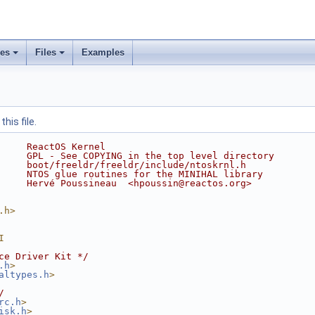
ses
Files
Examples
his file.
     ReactOS Kernel
     GPL - See COPYING in the top level directory
     boot/freeldr/freeldr/include/ntoskrnl.h
     NTOS glue routines for the MINIHAL library
     Hervé Poussineau  <hpoussin@reactos.org>
.h>
I
ce Driver Kit */
.h
>
altypes.h
>
/
rc.h
>
isk.h
>