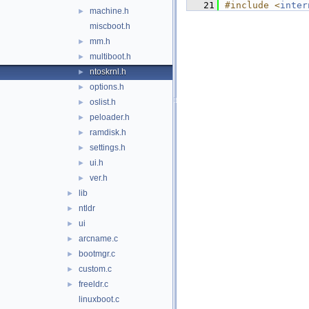
   21
#include <
inter
machine.h
►
miscboot.h
mm.h
►
multiboot.h
►
ntoskrnl.h
►
options.h
►
oslist.h
►
peloader.h
►
ramdisk.h
►
settings.h
►
ui.h
►
ver.h
►
lib
►
ntldr
►
ui
►
arcname.c
►
bootmgr.c
►
custom.c
►
freeldr.c
►
linuxboot.c