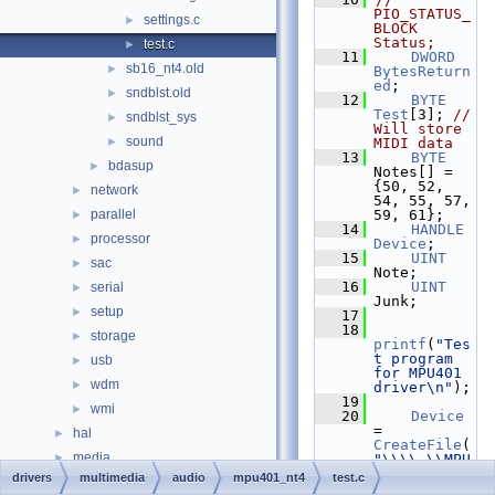
PIO_STATUS_
settings.c
►
BLOCK 
Status;
test.c
►
   11
DWORD
sb16_nt4.old
►
BytesReturn
ed
;
sndblst.old
►
   12
BYTE
Test
[3]; 
// 
sndblst_sys
►
Will store 
sound
►
MIDI data
   13
BYTE
bdasup
►
Notes[] = 
{50, 52, 
network
►
54, 55, 57, 
parallel
59, 61};
►
   14
HANDLE
processor
►
Device
;
   15
UINT
sac
►
Note;
   16
UINT
serial
►
Junk;
setup
►
   17
   18
storage
►
printf
(
"Tes
t program 
usb
►
for MPU401 
wdm
►
driver\n"
);
   19
wmi
►
   20
Device
= 
hal
►
CreateFile
(
media
►
"\\\\.\\MPU
401_Out_0"
, 
drivers
multimedia
audio
mpu401_nt4
test.c
modules
►
GENERIC_REA