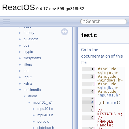
boot
►
ReactOS
dll
►
0.4.17-dev-599-ga318b62
drivers
▼
Toggle main menu visibility
acpi
►
base
►
battery
►
test.c
bluetooth
►
bus
►
Go to the
crypto
►
documentation of this
filesystems
►
file.
filters
►
    1
#include 
hid
►
<stdio.h>
    2
#include 
input
►
<windows.h>
ksfilter
►
    3
#include 
<
ntddk.h
>
multimedia
▼
    4
#include 
"
mpu401.h
"
audio
▼
    5
mpu401_nt4
    6
int
main
()
▼
    7
{
mpu401.c
►
    8
//    
NTSTATUS s;
mpu401.h
►
    9
//    
PHANDLE 
portio.c
►
Handle;
sbdebug.h
►
   10
//    