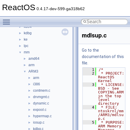
inbv
►
ReactOS
include
►
0.4.17-dev-599-ga318b62
io
►
Toggle main menu visibility
kd
►
kd64
►
kdbg
►
mdlsup.c
ke
►
lpc
►
Go to the
mm
▼
documentation of this
amd64
►
file.
arm
►
    1
/*
ARM3
▼
    2
 * PROJECT:         
ReactOS 
arm
►
Kernel
i386
►
    3
 * LICENSE:         
BSD - See 
contmem.c
►
COPYING.ARM 
in the top 
drvmgmt.c
►
level 
dynamic.c
directory
►
    4
 * FILE:            
expool.c
►
ntoskrnl/mm
/ARM3/mdlsu
hypermap.c
►
p.c
    5
 * PURPOSE:         
iosup.c
►
ARM Memory 
kdbg.c
►
Manager 