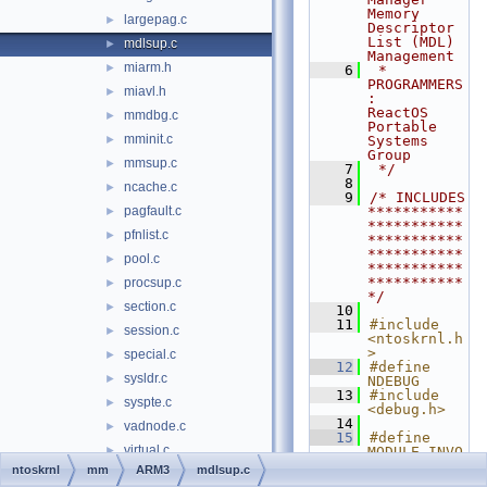
Memory 
largepag.c
►
Descriptor 
List (MDL) 
mdlsup.c
►
Management
miarm.h
►
    6
 * 
PROGRAMMERS
miavl.h
►
:     
ReactOS 
mmdbg.c
►
Portable 
mminit.c
►
Systems 
Group
mmsup.c
►
    7
 */
    8
ncache.c
►
    9
/* INCLUDES 
pagfault.c
***********
►
***********
pfnlist.c
►
***********
***********
pool.c
►
***********
***********
procsup.c
►
*/
section.c
►
   10
   11
#include 
session.c
►
<ntoskrnl.h
>
special.c
►
   12
#define 
sysldr.c
►
NDEBUG
   13
#include 
syspte.c
►
<debug.h>
   14
vadnode.c
►
   15
#define 
virtual.c
►
MODULE_INVO
LVED_IN_ARM
ntoskrnl
mm
ARM3
mdlsup.c
wslist.cpp
►
3