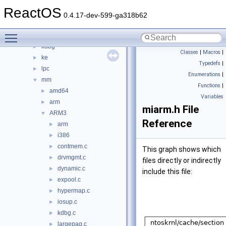
include
►
ReactOS
io
►
0.4.17-dev-599-ga318b62
kd
►
Toggle main menu visibility
kd64
►
kdbg
►
Classes
|
Macros
|
ke
►
Typedefs
|
lpc
►
Enumerations
|
mm
▼
Functions
|
amd64
►
Variables
arm
►
miarm.h File
ARM3
▼
Reference
arm
►
i386
►
contmem.c
►
This graph shows which
drvmgmt.c
►
files directly or indirectly
dynamic.c
►
include this file:
expool.c
►
hypermap.c
►
iosup.c
►
kdbg.c
►
largepag.c
►