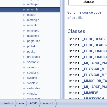
mdlsup.c
►
miarm.h
►
Go to the source code
miavl.h
►
of this file.
mmdbg.c
►
mminit.c
►
Classes
mmsup.c
►
ncache.c
►
struct
_POOL_DESCR
pagfault.c
►
struct
_POOL_HEADE
pfnlist.c
►
struct
_POOL_TRACK
pool.c
►
procsup.c
struct
_POOL_TRACKE
►
section.c
►
struct
_MI_LARGE_PA
session.c
►
struct
_PHYSICAL_M
special.c
►
struct
_PHYSICAL_M
sysldr.c
►
struct
_MMCOLOR_TA
syspte.c
►
struct
_MI_LARGE_PA
vadnode.c
►
struct
_MMVIEW
virtual.c
►
struct
_MMSESSION
wslist.cpp
►
ntoskrnl
mm
ARM3
miarm.h
zeropage.c
►
struct
_MM_SESSION