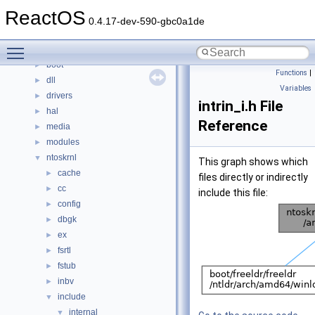
Classes
►
ReactOS
Files
▼
0.4.17-dev-590-gbc0a1de
File List
▼
Toggle main menu visibility
base
►
boot
►
Functions
|
dll
►
Variables
drivers
►
intrin_i.h File
hal
►
Reference
media
►
modules
►
ntoskrnl
▼
This graph shows which
cache
►
files directly or indirectly
cc
►
include this file:
config
►
dbgk
►
ex
►
fsrtl
►
fstub
►
inbv
►
include
▼
internal
▼