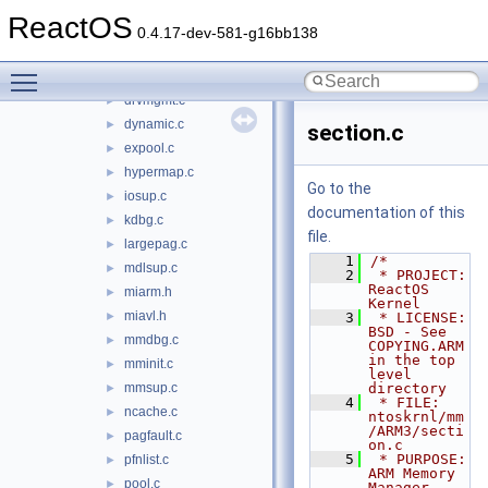
ARM3
▼
ReactOS
arm
►
0.4.17-dev-581-g16bb138
i386
►
Toggle main menu visibility
contmem.c
►
drvmgmt.c
►
dynamic.c
►
section.c
expool.c
►
hypermap.c
►
Go to the
iosup.c
►
documentation of this
kdbg.c
►
file.
largepag.c
►
    1
/*
mdlsup.c
►
    2
 * PROJECT:         
ReactOS 
miarm.h
►
Kernel
miavl.h
►
    3
 * LICENSE:         
BSD - See 
mmdbg.c
►
COPYING.ARM 
in the top 
mminit.c
►
level 
mmsup.c
directory
►
    4
 * FILE:            
ncache.c
►
ntoskrnl/mm
/ARM3/secti
pagfault.c
►
on.c
    5
 * PURPOSE:         
pfnlist.c
►
ARM Memory 
pool.c
►
Manager 