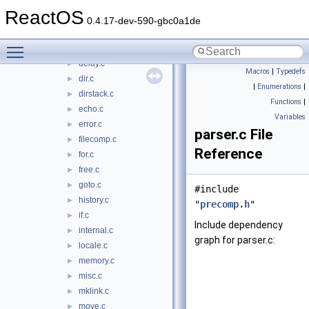
copy.c
►
ReactOS
ctty.c
►
0.4.17-dev-590-gbc0a1de
date.c
►
Toggle main menu visibility
del.c
►
delay.c
►
Macros
|
Typedefs
dir.c
►
|
Enumerations
|
dirstack.c
►
Functions
|
echo.c
►
Variables
error.c
►
parser.c File
filecomp.c
►
Reference
for.c
►
free.c
►
goto.c
►
#include
history.c
►
"
precomp.h
"
if.c
►
Include dependency
internal.c
►
graph for parser.c:
locale.c
►
memory.c
►
misc.c
►
mklink.c
►
move.c
►