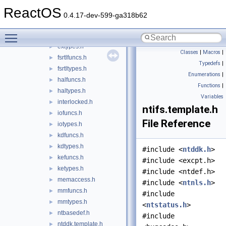
cmfuncs.h
►
ReactOS
cmtypes.h
►
0.4.17-dev-599-ga318b62
devioctl.template.h
►
Toggle main menu visibility
exfuncs.h
►
extypes.h
►
Classes
|
Macros
|
fsrtlfuncs.h
►
Typedefs
|
fsrtltypes.h
►
Enumerations
|
halfuncs.h
►
Functions
|
haltypes.h
►
Variables
interlocked.h
►
ntifs.template.h
iofuncs.h
►
File Reference
iotypes.h
►
kdfuncs.h
►
kdtypes.h
►
#include <
ntddk.h
>
kefuncs.h
►
#include <excpt.h>
ketypes.h
►
#include <ntdef.h>
memaccess.h
►
#include <
ntnls.h
>
mmfuncs.h
►
#include
mmtypes.h
►
<
ntstatus.h
>
ntbasedef.h
►
#include
ntddk.template.h
►