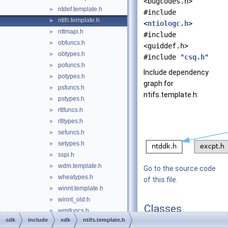
<bugcodes.h>
ntdef.template.h
►
#include
ntifs.template.h
►
<
ntiologc.h
>
nttmapi.h
►
#include
obfuncs.h
►
<guiddef.h>
obtypes.h
►
#include "
csq.h
"
pofuncs.h
►
Include dependency
potypes.h
►
graph for
psfuncs.h
►
ntifs.template.h:
pstypes.h
►
rtlfuncs.h
►
rtltypes.h
►
sefuncs.h
►
setypes.h
►
sspi.h
►
wdm.template.h
►
Go to the source code
wheatypes.h
►
of this file.
winnt.template.h
►
winnt_old.h
►
Classes
wmifuncs.h
►
sdk
include
xdk
ntifs.template.h
wmitypes.h
►
struct
_MSV1_0_INTE