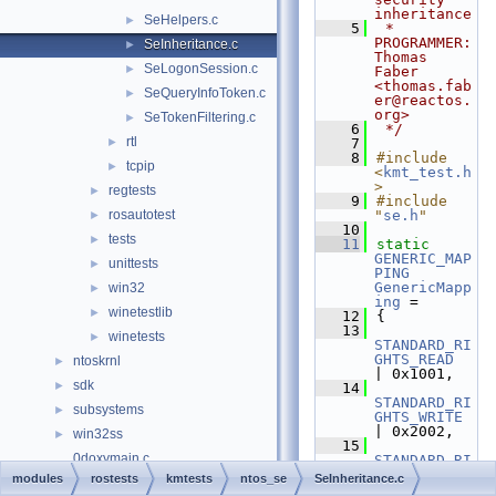
inheritance
SeHelpers.c
►
    5
 * 
PROGRAMMER:      
SeInheritance.c
►
Thomas 
SeLogonSession.c
►
Faber 
<thomas.fab
SeQueryInfoToken.c
►
er@reactos.
org>
SeTokenFiltering.c
►
    6
 */
rtl
►
    7
    8
#include 
tcpip
►
<
kmt_test.h
>
regtests
►
    9
#include 
rosautotest
"
se.h
"
►
   10
tests
►
   11
static
GENERIC_MAP
unittests
►
PING
GenericMapp
win32
►
ing
 =
winetestlib
►
   12
{
   13
winetests
►
STANDARD_RI
GHTS_READ
ntoskrnl
►
| 0x1001,
sdk
►
   14
STANDARD_RI
subsystems
►
GHTS_WRITE
| 0x2002,
win32ss
►
   15
0doxymain.c
STANDARD_RI
GHTS_EXECUT
modules
rostests
kmtests
ntos_se
SeInheritance.c
File Members
►
E
 | 0x4004,