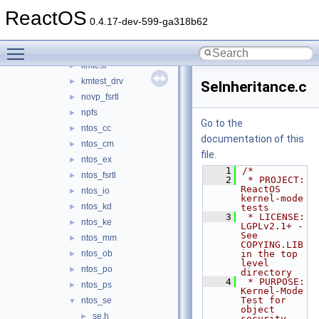
hal
►
ReactOS
hidparse
►
0.4.17-dev-599-ga318b62
include
►
Toggle main menu visibility
kernel32
►
kmtest
►
kmtest_drv
►
SeInheritance.c
novp_fsrtl
►
npfs
►
Go to the
ntos_cc
►
documentation of this
ntos_cm
►
file.
ntos_ex
►
    1
/*
ntos_fsrtl
►
    2
 * PROJECT:         
ReactOS 
ntos_io
►
kernel-mode 
ntos_kd
►
tests
    3
 * LICENSE:         
ntos_ke
►
LGPLv2.1+ - 
See 
ntos_mm
►
COPYING.LIB 
ntos_ob
in the top 
►
level 
ntos_po
►
directory
    4
 * PURPOSE:         
ntos_ps
►
Kernel-Mode 
Test for 
ntos_se
▼
object 
se.h
►
security 