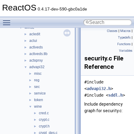
np
►
ReactOS
ntdll
►
0.4.17-dev-590-gbc0a1de
opengl
►
Toggle main menu visibility
shellext
►
win32
▼
Classes
|
Macros
|
acledit
►
Typedefs
|
aclui
►
Functions
|
activeds
►
Variables
activeds.tlb
►
security.c File
actxprxy
►
Reference
advapi32
▼
misc
►
reg
►
#include
sec
►
<
advapi32.h
>
service
►
#include <
sddl.h
>
token
►
Include dependency
wine
▼
graph for security.c:
cred.c
►
crypt.c
►
crypt.h
►
crypt_des.c
►