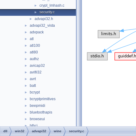
crypt_lmhash.c
►
security.c
►
advapi32.h
►
advapi32_vista
►
advpack
►
atl
►
atl100
►
atl80
►
authz
►
avicap32
►
avifil32
►
avrt
►
batt
►
bcrypt
►
bcryptprimitives
►
beepmidi
►
bluetoothapis
►
browseui
►
bthci
►
dll
win32
advapi32
wine
security.c
cabinet
►