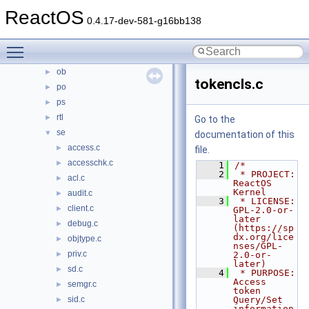
kdbg
ReactOS
►
0.4.17-dev-581-g16bb138
ke
►
lpc
►
Toggle main menu visibility
mm
►
ob
►
tokencls.c
po
►
ps
►
rtl
►
Go to the
se
▼
documentation of this
access.c
►
file.
accesschk.c
►
    1
/*
    2
 * PROJECT:     
acl.c
►
ReactOS 
Kernel
audit.c
►
    3
 * LICENSE:     
client.c
►
GPL-2.0-or-
later 
debug.c
►
(https://sp
dx.org/lice
objtype.c
►
nses/GPL-
priv.c
►
2.0-or-
later)
sd.c
►
    4
 * PURPOSE:     
Access 
semgr.c
►
token 
sid.c
Query/Set 
►
information 