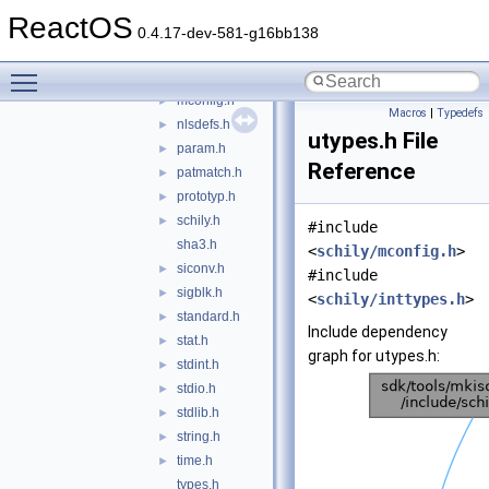
limits.h
►
ReactOS
locale.h
►
0.4.17-dev-581-g16bb138
math.h
Toggle main menu visibility
maxpath.h
►
mconfig.h
►
Macros
|
Typedefs
nlsdefs.h
►
utypes.h File
param.h
►
Reference
patmatch.h
►
prototyp.h
►
schily.h
►
#include
sha3.h
<
schily/mconfig.h
>
siconv.h
►
#include
sigblk.h
►
<
schily/inttypes.h
>
standard.h
►
Include dependency
stat.h
►
graph for utypes.h:
stdint.h
►
stdio.h
►
stdlib.h
►
string.h
►
time.h
►
types.h