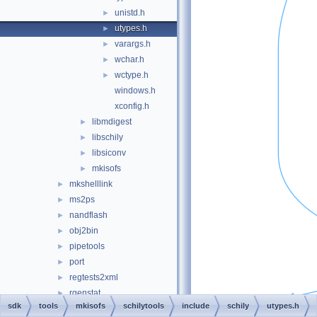
unistd.h
►
utypes.h
►
varargs.h
►
wchar.h
►
wctype.h
►
windows.h
xconfig.h
libmdigest
►
libschily
►
libsiconv
►
mkisofs
►
mkshelllink
►
ms2ps
►
nandflash
►
obj2bin
►
pipetools
►
port
►
regtests2xml
►
rgenstat
►
sdk
tools
mkisofs
schilytools
include
schily
utypes.h
rsym
►