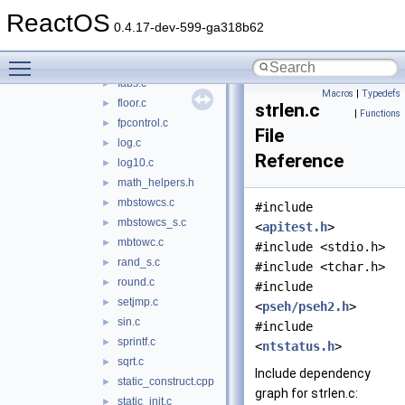
crtdata.c
►
ReactOS
dll_startup.cpp
►
0.4.17-dev-599-ga318b62
dll_startup.h
►
Toggle main menu visibility
exp.c
►
fabs.c
►
Macros
|
Typedefs
floor.c
►
strlen.c
|
Functions
fpcontrol.c
►
File
log.c
►
Reference
log10.c
►
math_helpers.h
►
mbstowcs.c
►
#include
mbstowcs_s.c
►
<
apitest.h
>
mbtowc.c
►
#include <stdio.h>
rand_s.c
►
#include <tchar.h>
round.c
►
#include
setjmp.c
►
<
pseh/pseh2.h
>
sin.c
►
#include
sprintf.c
►
<
ntstatus.h
>
sqrt.c
►
Include dependency
static_construct.cpp
►
graph for strlen.c:
static_init.c
►