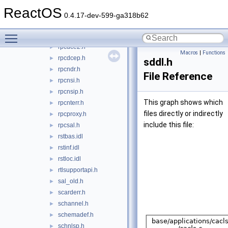
rowchg.idl
►
ReactOS
rpc.h
►
0.4.17-dev-599-ga318b62
rpcasync.h
►
Toggle main menu visibility
rpcdce.h
►
rpcdce2.h
►
Macros
|
Functions
rpcdcep.h
►
sddl.h
rpcndr.h
►
File Reference
rpcnsi.h
►
rpcnsip.h
►
This graph shows which
rpcnterr.h
►
files directly or indirectly
rpcproxy.h
►
include this file:
rpcsal.h
►
rstbas.idl
►
rstinf.idl
►
rstloc.idl
►
rtlsupportapi.h
►
sal_old.h
►
scarderr.h
►
schannel.h
►
schemadef.h
►
schnlsp.h
►