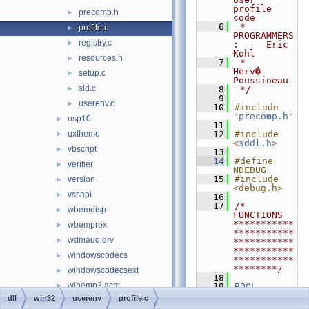
profile 
precomp.h
►
code
    6
 * 
profile.c
►
PROGRAMMERS
registry.c
►
:     Eric 
Kohl
resources.h
►
    7
 *                  
Herv� 
setup.c
►
Poussineau
sid.c
►
    8
 */
    9
userenv.c
►
   10
#include 
"
precomp.h
"
usp10
►
   11
uxtheme
   12
#include 
►
<
sddl.h
>
vbscript
►
   13
   14
#define 
verifier
►
NDEBUG
   15
#include 
version
►
<debug.h>
vssapi
►
   16
   17
/* 
wbemdisp
►
FUNCTIONS 
***********
wbemprox
►
***********
wdmaud.drv
►
***********
***********
windowscodecs
►
***********
********/
windowscodecsext
►
   18
winemp3.acm
►
   19
BOOL
   20
AppendSyste
dll
win32
userenv
profile.c
winfax
►
mPostfix
(
LP