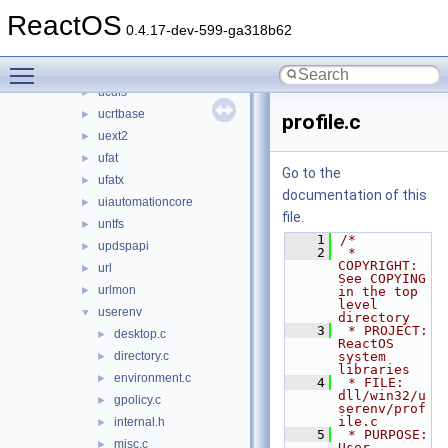
themeui
►
ReactOS
traffic
►
0.4.17-dev-599-ga318b62
twain_32
►
Toggle main menu visibility
ubtrfs
►
ucdfs
►
ucrtbase
►
profile.c
uext2
►
ufat
►
Go to the
ufatx
►
documentation of this
uiautomationcore
►
file.
untfs
►
    1
/*
updspapi
►
    2
 * 
COPYRIGHT:       
url
►
See COPYING 
urlmon
►
in the top 
level 
userenv
▼
directory
    3
 * PROJECT:         
desktop.c
►
ReactOS 
directory.c
system 
►
libraries
environment.c
►
    4
 * FILE:            
dll/win32/u
gpolicy.c
►
serenv/prof
ile.c
internal.h
►
    5
 * PURPOSE:         
misc.c
►
User 